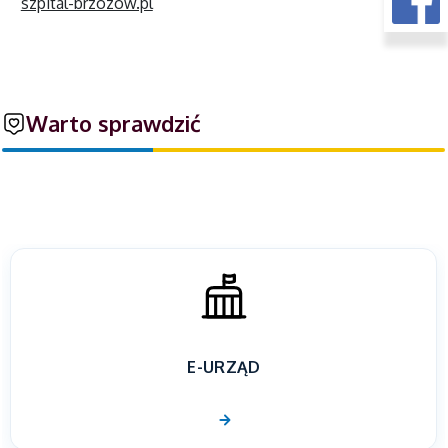
szpital-brzozow.pl
Warto sprawdzić
E-URZĄD