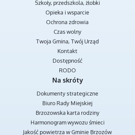
Szkoły, przedszkola, żłobki
Opieka i wsparcie
Ochrona zdrowia
Czas wolny
Twoja Gmina, Twój Urząd
TRANSMISJA OBRAD RADY MIEJSKIEJ
Kontakt
Dostępność
RODO
Na skróty
Dokumenty strategiczne
Biuro Rady Miejskiej
Brzozowska karta rodziny
DOKUMENTY STRATEGICZNE
Harmonogram wywozu śmieci
Jakość powietrza w Gminie Brzozów