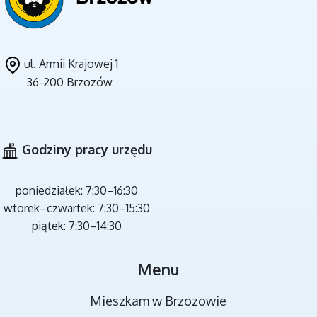
ul. Armii Krajowej 1
36-200 Brzozów
CZYSTE POWIETRZE
Godziny pracy urzędu
poniedziałek: 7:30–16:30
wtorek–czwartek: 7:30–15:30
piątek: 7:30–14:30
MIEJSCA REKREACJI
Menu
Mieszkam w Brzozowie