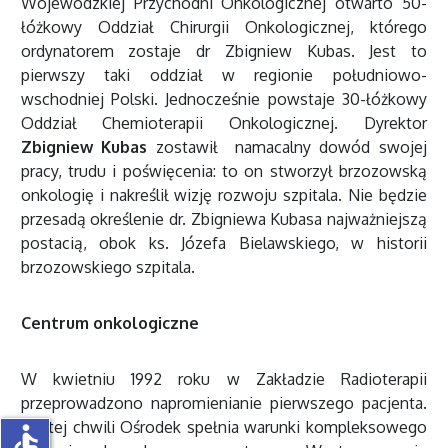
Wojewódzkiej Przychodni Onkologicznej otwarto 50-
łóżkowy Oddział Chirurgii Onkologicznej, którego
ordynatorem zostaje dr Zbigniew Kubas. Jest to
pierwszy taki oddział w regionie południowo-
wschodniej Polski. Jednocześnie powstaje 30-łóżkowy
Oddział Chemioterapii Onkologicznej. Dyrektor
Zbigniew Kubas
zostawił namacalny dowód swojej
pracy, trudu i poświęcenia: to on stworzył brzozowską
onkologię i nakreślił wizję rozwoju szpitala. Nie będzie
przesadą określenie dr. Zbigniewa Kubasa najważniejszą
postacią, obok ks. Józefa Bielawskiego, w historii
brzozowskiego szpitala.
Centrum onkologiczne
W kwietniu 1992 roku w Zakładzie Radioterapii
przeprowadzono napromienianie pierwszego pacjenta.
Od tej chwili Ośrodek spełnia warunki kompleksowego
accessible