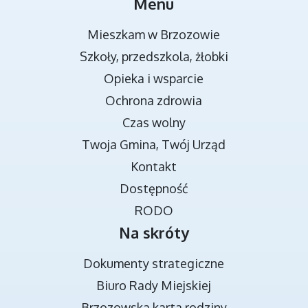
MIEJSCA REKREACJI
Menu
Mieszkam w Brzozowie
Szkoły, przedszkola, żłobki
Opieka i wsparcie
Ochrona zdrowia
Czas wolny
Twoja Gmina, Twój Urząd
TRANSMISJA OBRAD RADY MIEJSKIEJ
Kontakt
Dostępność
RODO
Na skróty
Dokumenty strategiczne
Biuro Rady Miejskiej
Brzozowska karta rodziny