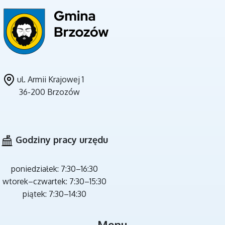
ul. Armii Krajowej 1
36-200 Brzozów
CZYSTE POWIETRZE
Godziny pracy urzędu
poniedziałek: 7:30–16:30
wtorek–czwartek: 7:30–15:30
piątek: 7:30–14:30
MIEJSCA REKREACJI
Menu