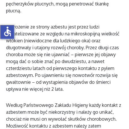
pęcherzyków płucnych, mogą penetrować tkankę
płucną.
Zagrożenie ze strony azbestu jest przez ludzi
accessible
bagatelizowane ze względu na mikroskopijną wielkość
włókien (niewidoczne dla ludzkiego oka) oraz
długotrwały i utajony rozwój choroby. Przez długi czas
choroba może się nie ujawniać – pierwsze jej objawy
mogą dać o sobie znać po dwudziestu, a nawet
czterdziestu latach od pierwszego kontaktu z pyłem
azbestowym. Po ujawnieniu się nowotwór rozwija się
gwałtownie – od wystąpienia objawów do śmierci
upływa nie więcej niż 2 lata.
Według Państwowego Zakładu Higieny każdy kontakt z
azbestem może być niekorzystny i należy go unikać,
chociaż nie musi on wywołać skutków chorobowych.
Możliwość kontaktu z azbestem należy zatem