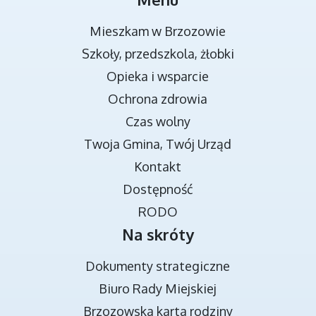
Mieszkam w Brzozowie
Szkoły, przedszkola, żłobki
Opieka i wsparcie
Ochrona zdrowia
Czas wolny
Twoja Gmina, Twój Urząd
TRANSMISJA OBRAD RADY MIEJSKIEJ
Kontakt
Dostępność
RODO
Na skróty
Dokumenty strategiczne
Biuro Rady Miejskiej
Brzozowska karta rodziny
DOKUMENTY STRATEGICZNE