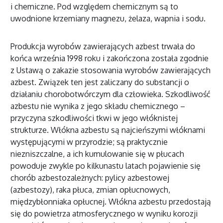
i chemiczne. Pod względem chemicznym są to
uwodnione krzemiany magnezu, żelaza, wapnia i sodu.
Produkcja wyrobów zawierających azbest trwała do
końca września 1998 roku i zakończona została zgodnie
z Ustawą o zakazie stosowania wyrobów zawierających
azbest. Związek ten jest zaliczany do substancji o
działaniu chorobotwórczym dla człowieka. Szkodliwość
azbestu nie wynika z jego składu chemicznego –
przyczyna szkodliwości tkwi w jego włóknistej
strukturze. Włókna azbestu są najcieńszymi włóknami
występującymi w przyrodzie; są praktycznie
niezniszczalne, a ich kumulowanie się w płucach
powoduje zwykle po kilkunastu latach pojawienie się
chorób azbestozależnych: pylicy azbestowej
(azbestozy), raka płuca, zmian opłucnowych,
międzybłonniaka opłucnej. Włókna azbestu przedostają
się do powietrza atmosferycznego w wyniku korozji