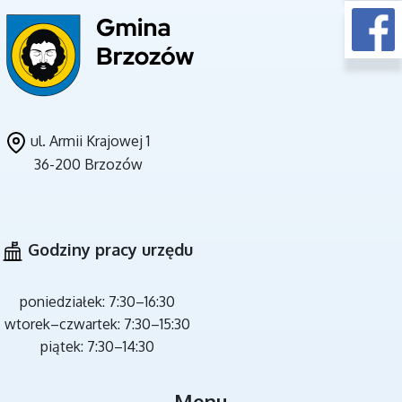
ul. Armii Krajowej 1
36-200 Brzozów
CZYSTE POWIETRZE
Godziny pracy urzędu
poniedziałek: 7:30–16:30
wtorek–czwartek: 7:30–15:30
piątek: 7:30–14:30
MIEJSCA REKREACJI
Menu