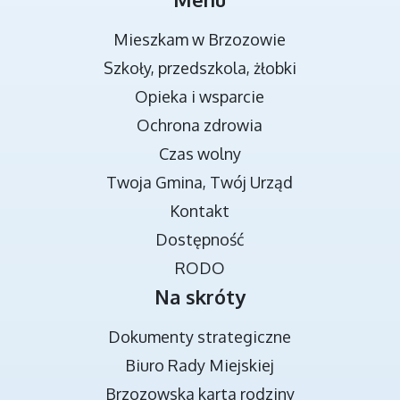
Mieszkam w Brzozowie
Szkoły, przedszkola, żłobki
Opieka i wsparcie
Ochrona zdrowia
Czas wolny
Twoja Gmina, Twój Urząd
TRANSMISJA OBRAD RADY MIEJSKIEJ
Kontakt
Dostępność
RODO
Na skróty
Dokumenty strategiczne
Biuro Rady Miejskiej
Brzozowska karta rodziny
DOKUMENTY STRATEGICZNE