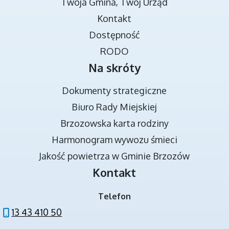
Twoja Gmina, Twój Urząd
TRANSMISJA OBRAD RADY MIEJSKIEJ
Kontakt
Dostępność
RODO
Na skróty
Dokumenty strategiczne
Biuro Rady Miejskiej
Brzozowska karta rodziny
DOKUMENTY STRATEGICZNE
Harmonogram wywozu śmieci
Jakość powietrza w Gminie Brzozów
Kontakt
Telefon
13 43 410 50