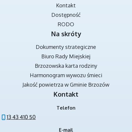
TRANSMISJA OBRAD RADY MIEJSKIEJ
Kontakt
Dostępność
RODO
Na skróty
Dokumenty strategiczne
Biuro Rady Miejskiej
Brzozowska karta rodziny
DOKUMENTY STRATEGICZNE
Harmonogram wywozu śmieci
Jakość powietrza w Gminie Brzozów
Kontakt
Telefon
13 43 410 50
E-mail