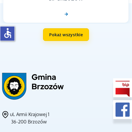
accessible
Pokaż wszystkie
UNIA EUROPEJSKA
ul. Armii Krajowej 1
36-200 Brzozów
CZYSTE POWIETRZE