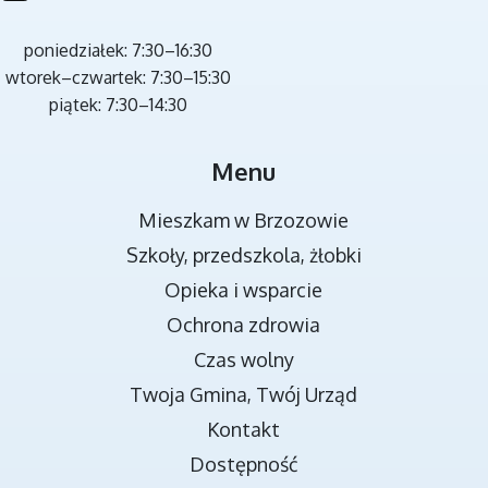
poniedziałek: 7:30–16:30
wtorek–czwartek: 7:30–15:30
piątek: 7:30–14:30
MIEJSCA REKREACJI
Menu
Mieszkam w Brzozowie
Szkoły, przedszkola, żłobki
Opieka i wsparcie
Ochrona zdrowia
Czas wolny
Twoja Gmina, Twój Urząd
TRANSMISJA OBRAD RADY MIEJSKIEJ
Kontakt
Dostępność