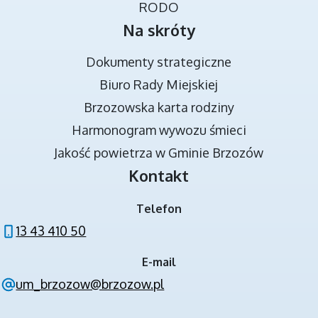
RODO
Na skróty
Dokumenty strategiczne
Biuro Rady Miejskiej
Brzozowska karta rodziny
DOKUMENTY STRATEGICZNE
Harmonogram wywozu śmieci
Jakość powietrza w Gminie Brzozów
Kontakt
Telefon
13 43 410 50
E-mail
NOWA JAKOŚĆ KSZTAŁCENIA W GMINIE
um_brzozow@brzozow.pl
BRZOZÓW - PROJEKT