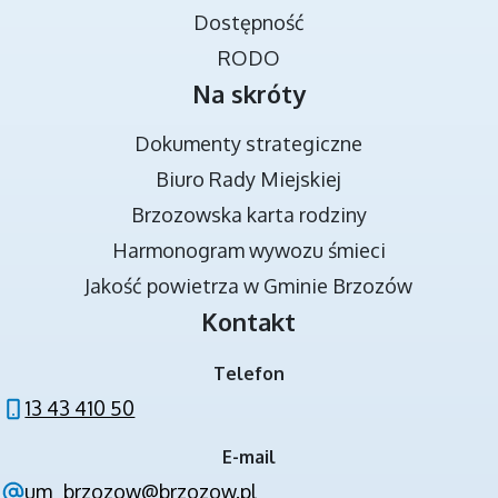
Dostępność
RODO
Na skróty
Dokumenty strategiczne
Biuro Rady Miejskiej
Brzozowska karta rodziny
DOKUMENTY STRATEGICZNE
Harmonogram wywozu śmieci
Jakość powietrza w Gminie Brzozów
Kontakt
Telefon
13 43 410 50
E-mail
NOWA JAKOŚĆ KSZTAŁCENIA W GMINIE
um_brzozow@brzozow.pl
BRZOZÓW - PROJEKT