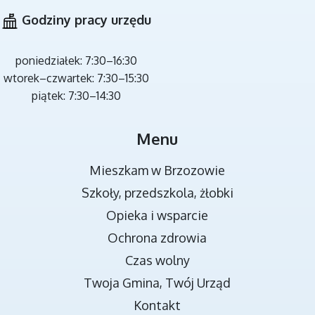
Godziny pracy urzędu
poniedziałek: 7:30–16:30
wtorek–czwartek: 7:30–15:30
piątek: 7:30–14:30
MIEJSCA REKREACJI
Menu
Mieszkam w Brzozowie
Szkoły, przedszkola, żłobki
Opieka i wsparcie
Ochrona zdrowia
Czas wolny
Twoja Gmina, Twój Urząd
TRANSMISJA OBRAD RADY MIEJSKIEJ
Kontakt