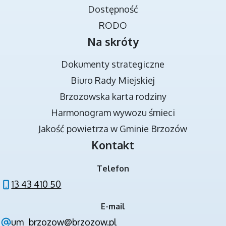
Dostępność
RODO
Na skróty
Dokumenty strategiczne
Biuro Rady Miejskiej
Brzozowska karta rodziny
DOKUMENTY STRATEGICZNE
Harmonogram wywozu śmieci
Jakość powietrza w Gminie Brzozów
Kontakt
Telefon
13 43 410 50
E-mail
NOWA JAKOŚĆ KSZTAŁCENIA W GMINIE
um_brzozow@brzozow.pl
BRZOZÓW - PROJEKT