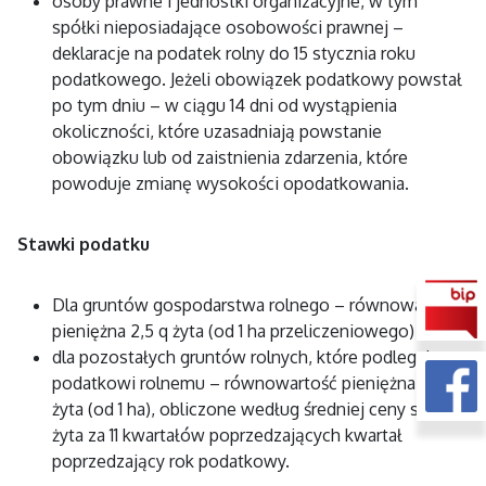
osoby prawne i jednostki organizacyjne, w tym
spółki nieposiadające osobowości prawnej –
deklaracje na podatek rolny do 15 stycznia roku
podatkowego. Jeżeli obowiązek podatkowy powstał
po tym dniu – w ciągu 14 dni od wystąpienia
okoliczności, które uzasadniają powstanie
obowiązku lub od zaistnienia zdarzenia, które
powoduje zmianę wysokości opodatkowania.
Stawki podatku
Dla gruntów gospodarstwa rolnego – równowartość
pieniężna 2,5 q żyta (od 1 ha przeliczeniowego)
dla pozostałych gruntów rolnych, które podlegają
podatkowi rolnemu – równowartość pieniężna 5 q
żyta (od 1 ha), obliczone według średniej ceny skupu
żyta za 11 kwartałów poprzedzających kwartał
poprzedzający rok podatkowy.