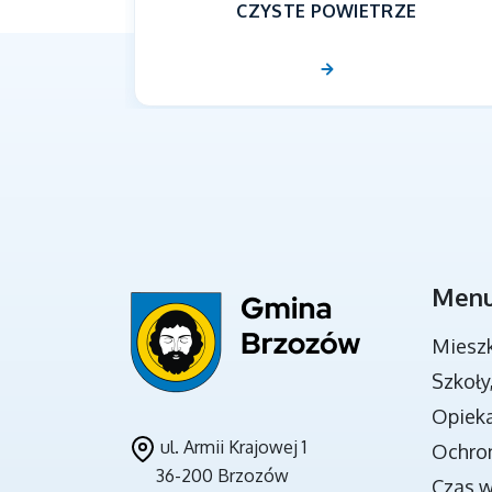
CZYSTE POWIETRZE
Men
DOKUMENTY STRATEGICZNE
Miesz
Szkoły
Opieka
ul. Armii Krajowej 1
Ochro
36-200 Brzozów
Czas 