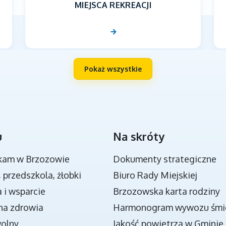
MIEJSCA REKREACJI
Pokaż wszystkie
u
Na skróty
NOWA JAKOŚĆ KSZTAŁCENIA W GMINIE
BRZOZÓW - PROJEKT
kam w Brzozowie
Dokumenty strategiczne
, przedszkola, żłobki
Biuro Rady Miejskiej
 i wsparcie
Brzozowska karta rodziny
na zdrowia
Harmonogram wywozu śmi
wolny
Jakość powietrza w Gminie