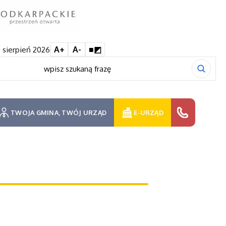
 sierpień 2026
A+
A-
■◩
TWOJA GMINA, TWÓJ URZĄD
E-URZĄD