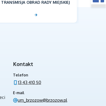
TRANSMISJA OBRAD RADY MIEJSKIEJ
Kontakt
INWESTYCJE ZE ŚRODKÓW BUDŻETU
PAŃSTWA
Telefon
13 43 410 50
E-mail
eci
um_brzozow@brzozow.pl