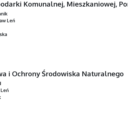
odarki Komunalnej, Mieszkaniowej, Po
anik
aw Leń
ska
wa i Ochrony Środowiska Naturalnego
d
 Leń
k