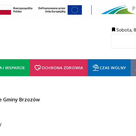
Sobota, 8
A I WSPARCIE
OCHRONA ZDROWIA
CZAS WOLNY
nie Gminy Brzozów
y