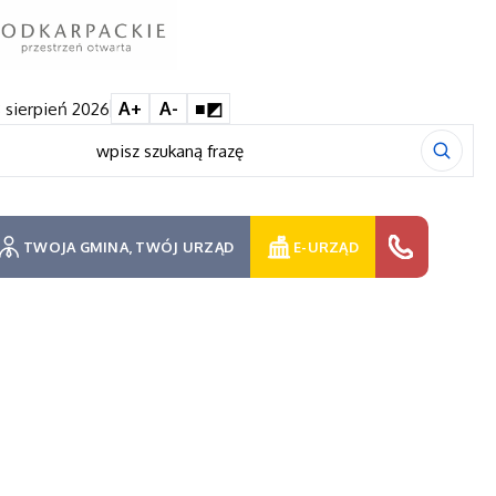
 sierpień 2026
A+
A-
■◩
TWOJA GMINA, TWÓJ URZĄD
E-URZĄD