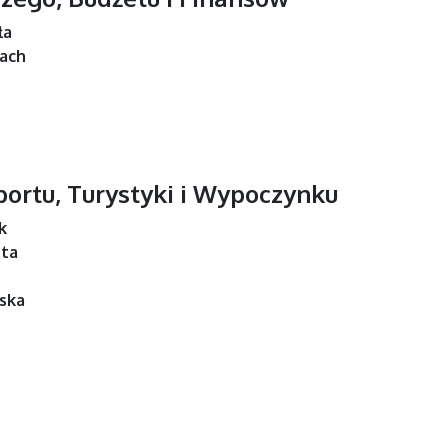
ła
Łach
portu, Turystyki i Wypoczynku
k
ota
ska