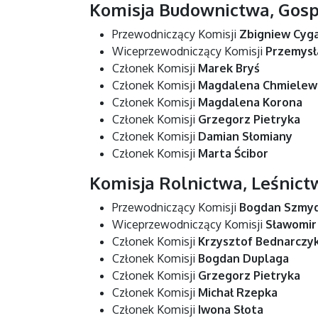
Komisja Budownictwa, Gosp
Przewodniczący Komisji
Zbigniew Cyg
Wiceprzewodniczący Komisji
Przemysł
Członek Komisji
Marek Bryś
Członek Komisji
Magdalena Chmielew
Członek Komisji
Magdalena Korona
Członek Komisji
Grzegorz Pietryka
Członek Komisji
Damian Słomiany
Członek Komisji
Marta Ścibor
Komisja Rolnictwa, Leśnict
Przewodniczący Komisji
Bogdan Szmy
Wiceprzewodniczący Komisji
Sławomir
Członek Komisji
Krzysztof Bednarczy
Członek Komisji
Bogdan Duplaga
Członek Komisji
Grzegorz Pietryka
Członek Komisji
Michał Rzepka
Członek Komisji
Iwona Słota