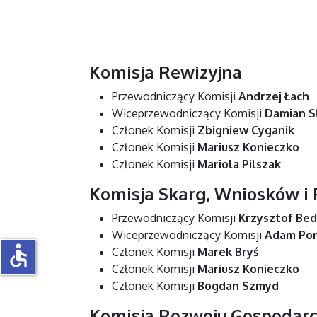
Komisja Rewizyjna
Przewodniczący Komisji
Andrzej Łach
Wiceprzewodniczący Komisji
Damian S
Członek Komisji
Zbigniew Cyganik
Członek Komisji
Mariusz Konieczko
Członek Komisji
Mariola Pilszak
Komisja Skarg, Wniosków i P
Przewodniczący Komisji
Krzysztof Be
Wiceprzewodniczący Komisji
Adam Po
accessible
Członek Komisji
Marek Bryś
Członek Komisji
Mariusz Konieczko
Członek Komisji
Bogdan Szmyd
Komisja Rozwoju Gospodarc