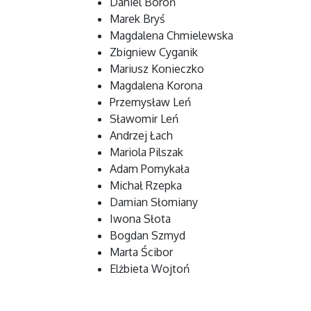
Daniel Boroń
Marek Bryś
Magdalena Chmielewska
Zbigniew Cyganik
Mariusz Konieczko
Magdalena Korona
Przemysław Leń
Sławomir Leń
Andrzej Łach
Mariola Pilszak
Adam Pomykała
Michał Rzepka
Damian Słomiany
Iwona Słota
Bogdan Szmyd
Marta Ścibor
Elżbieta Wojtoń