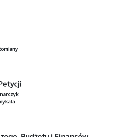
łomiany
etycji
dnarczyk
mykała
zego, Budżetu i Finansów