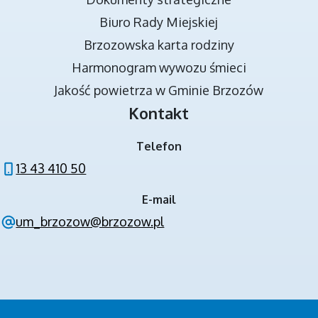
Biuro Rady Miejskiej
Brzozowska karta rodziny
DOKUMENTY STRATEGICZNE
Harmonogram wywozu śmieci
Jakość powietrza w Gminie Brzozów
Kontakt
Telefon
13 43 410 50
E-mail
NOWA JAKOŚĆ KSZTAŁCENIA W GMINIE
um_brzozow@brzozow.pl
BRZOZÓW - PROJEKT