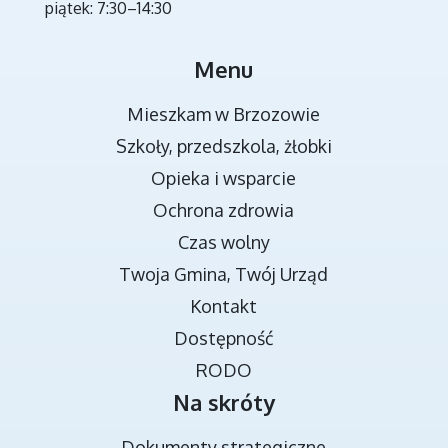
piątek: 7:30–14:30
MIEJSCA REKREACJI
Menu
Mieszkam w Brzozowie
Szkoły, przedszkola, żłobki
Opieka i wsparcie
Ochrona zdrowia
Czas wolny
Twoja Gmina, Twój Urząd
TRANSMISJA OBRAD RADY MIEJSKIEJ
Kontakt
Dostępność
RODO
Na skróty
Dokumenty strategiczne