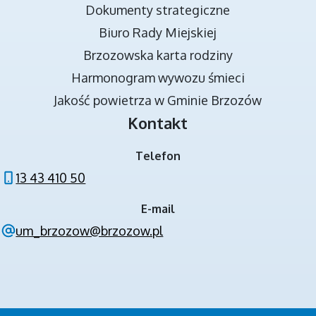
Dokumenty strategiczne
Biuro Rady Miejskiej
Brzozowska karta rodziny
DOKUMENTY STRATEGICZNE
Harmonogram wywozu śmieci
Jakość powietrza w Gminie Brzozów
Kontakt
Telefon
13 43 410 50
E-mail
NOWA JAKOŚĆ KSZTAŁCENIA W GMINIE
um_brzozow@brzozow.pl
BRZOZÓW - PROJEKT