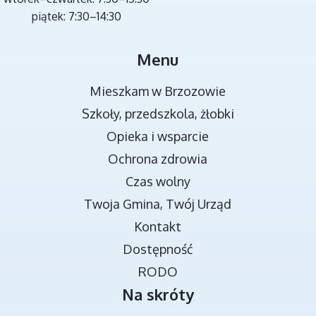
piątek: 7:30–14:30
MIEJSCA REKREACJI
Menu
Mieszkam w Brzozowie
Szkoły, przedszkola, żłobki
Opieka i wsparcie
Ochrona zdrowia
Czas wolny
Twoja Gmina, Twój Urząd
TRANSMISJA OBRAD RADY MIEJSKIEJ
Kontakt
Dostępność
RODO
Na skróty