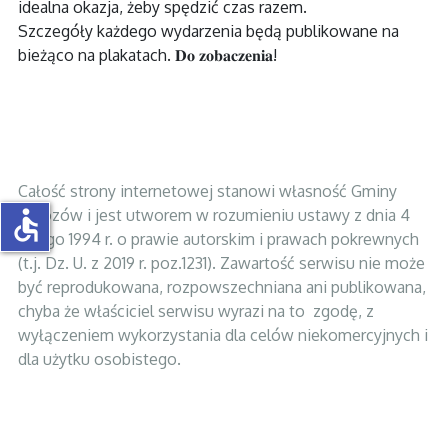
idealna okazja, żeby spędzić czas razem.
Szczegóły każdego wydarzenia będą publikowane na
bieżąco na plakatach. 𝐃𝐨 𝐳𝐨𝐛𝐚𝐜𝐳𝐞𝐧𝐢𝐚!
Całość strony internetowej stanowi własność Gminy
accessible
Brzozów i jest utworem w rozumieniu ustawy z dnia 4
lutego 1994 r. o prawie autorskim i prawach pokrewnych
(t.j. Dz. U. z 2019 r. poz.1231). Zawartość serwisu nie może
być reprodukowana, rozpowszechniana ani publikowana,
chyba że właściciel serwisu wyrazi na to zgodę, z
wyłączeniem wykorzystania dla celów niekomercyjnych i
dla użytku osobistego.