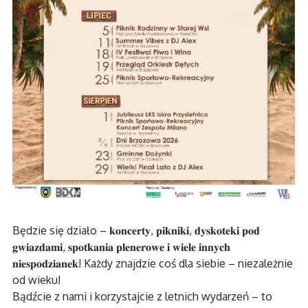
Będzie się działo – 𝐤𝐨𝐧𝐜𝐞𝐫𝐭𝐲, 𝐩𝐢𝐤𝐧𝐢𝐤𝐢, 𝐝𝐲𝐬𝐤𝐨𝐭𝐞𝐤𝐢 𝐩𝐨𝐝
𝐠𝐰𝐢𝐚𝐳𝐝𝐚𝐦𝐢, 𝐬𝐩𝐨𝐭𝐤𝐚𝐧𝐢𝐚 𝐩𝐥𝐞𝐧𝐞𝐫𝐨𝐰𝐞 𝐢 𝐰𝐢𝐞𝐥𝐞 𝐢𝐧𝐧𝐲𝐜𝐡
𝐧𝐢𝐞𝐬𝐩𝐨𝐝𝐳𝐢𝐚𝐧𝐞𝐤! Każdy znajdzie coś dla siebie – niezależnie
od wieku!
Bądźcie z nami i korzystajcie z letnich wydarzeń – to