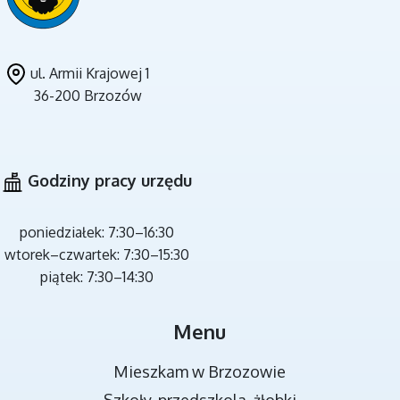
ul. Armii Krajowej 1
36-200 Brzozów
CZYSTE POWIETRZE
Godziny pracy urzędu
poniedziałek: 7:30–16:30
wtorek–czwartek: 7:30–15:30
piątek: 7:30–14:30
MIEJSCA REKREACJI
Menu
Mieszkam w Brzozowie