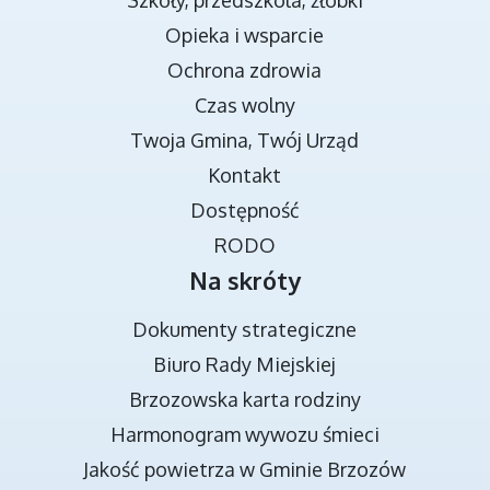
Szkoły, przedszkola, żłobki
Opieka i wsparcie
Ochrona zdrowia
Czas wolny
Twoja Gmina, Twój Urząd
TRANSMISJA OBRAD RADY MIEJSKIEJ
Kontakt
Dostępność
RODO
Na skróty
Dokumenty strategiczne
Biuro Rady Miejskiej
Brzozowska karta rodziny
DOKUMENTY STRATEGICZNE
Harmonogram wywozu śmieci
Jakość powietrza w Gminie Brzozów