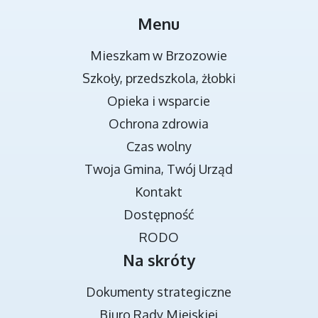
MIEJSCA REKREACJI
Menu
Mieszkam w Brzozowie
Szkoły, przedszkola, żłobki
Opieka i wsparcie
Ochrona zdrowia
Czas wolny
Twoja Gmina, Twój Urząd
TRANSMISJA OBRAD RADY MIEJSKIEJ
Kontakt
Dostępność
RODO
Na skróty
Dokumenty strategiczne
Biuro Rady Miejskiej