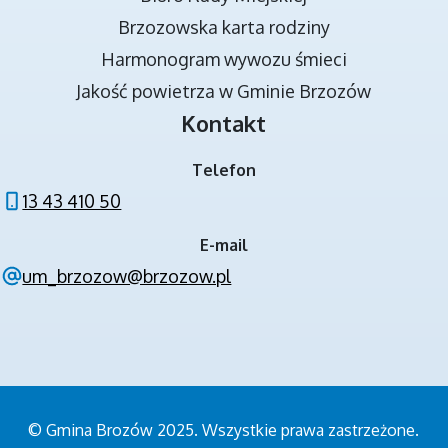
Brzozowska karta rodziny
DOKUMENTY STRATEGICZNE
Harmonogram wywozu śmieci
Jakość powietrza w Gminie Brzozów
Kontakt
Telefon
13 43 410 50
E-mail
NOWA JAKOŚĆ KSZTAŁCENIA W GMINIE
um_brzozow@brzozow.pl
BRZOZÓW - PROJEKT
© Gmina Brozów 2025. Wszystkie prawa zastrzeżone.