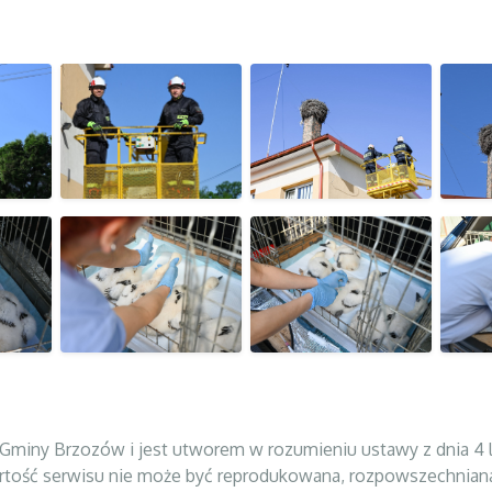
Gminy Brzozów i jest utworem w rozumieniu ustawy z dnia 4 lu
Zawartość serwisu nie może być reprodukowana, rozpowszechnian