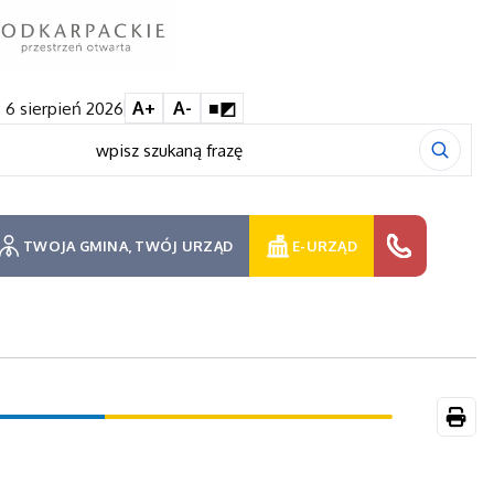
 6 sierpień 2026
A+
A-
■◩
TWOJA GMINA, TWÓJ URZĄD
E-URZĄD
Druk