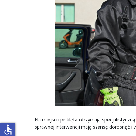
Na miejscu pisklęta otrzymają specjalistyczn
accessible
sprawnej interwencji mają szansę dorosnąć i 