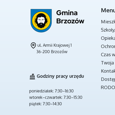
Men
DOKUMENTY STRATEGICZNE
Miesz
Szkoły
Opieka
ul. Armii Krajowej 1
Ochro
36-200 Brzozów
Czas 
Twoja 
Konta
Godziny pracy urzędu
Dostę
ROD
PROGRAMY REALIZOWANE ZE
poniedziałek: 7:30–16:30
ŚRODKÓW BUDŻETU PAŃSTWA
wtorek–czwartek: 7:30–15:30
piątek: 7:30–14:30