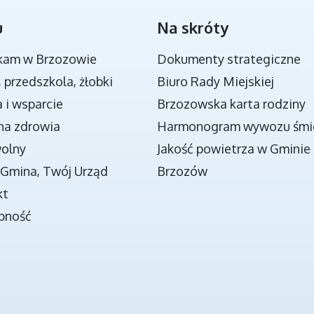
u
Na skróty
NOWA JAKOŚĆ KSZTAŁCENIA W GMINIE
BRZOZÓW - PROJEKT
kam w Brzozowie
Dokumenty strategiczne
, przedszkola, żłobki
Biuro Rady Miejskiej
 i wsparcie
Brzozowska karta rodziny
na zdrowia
Harmonogram wywozu śmi
wolny
Jakość powietrza w Gminie
Gmina, Twój Urząd
Brzozów
kt
pność
O