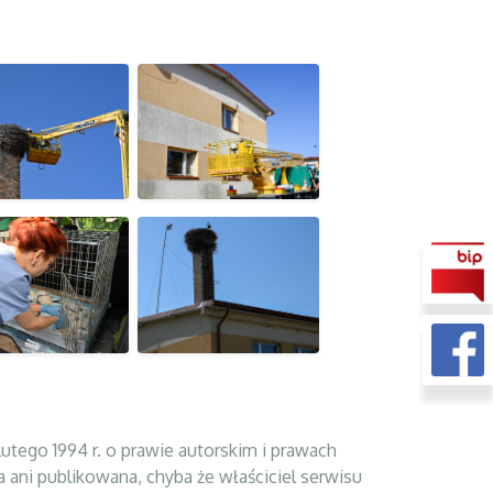
tego 1994 r. o prawie autorskim i prawach
a ani publikowana, chyba że właściciel serwisu