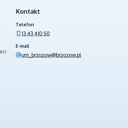
Kontakt
INWESTYCJE ZE ŚRODKÓW BUDŻETU
PAŃSTWA
Telefon
13 43 410 50
E-mail
eci
um_brzozow@brzozow.pl