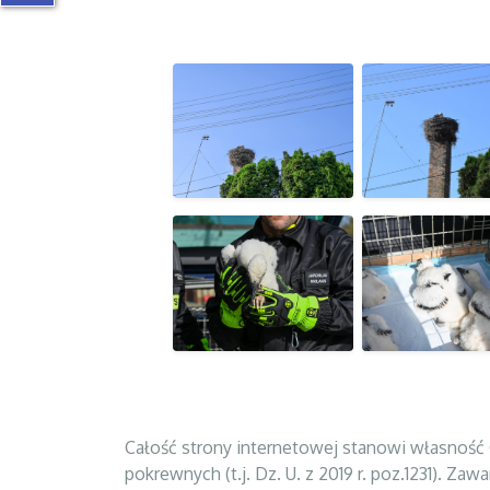
Całość strony internetowej stanowi własność 
pokrewnych (t.j. Dz. U. z 2019 r. poz.1231). 