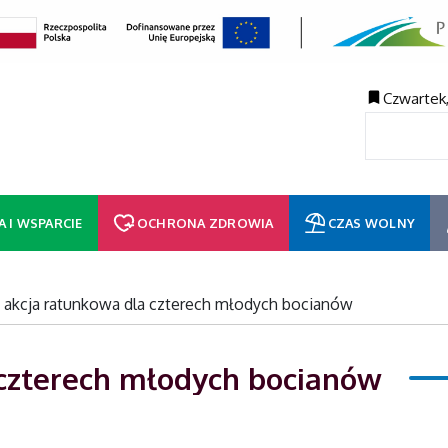
Czwartek,
A I WSPARCIE
OCHRONA ZDROWIA
CZAS WOLNY
akcja ratunkowa dla czterech młodych bocianów
czterech młodych bocianów