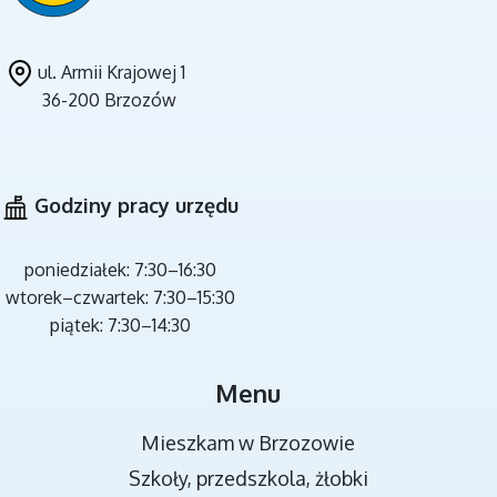
ul. Armii Krajowej 1
36-200 Brzozów
CZYSTE POWIETRZE
Godziny pracy urzędu
poniedziałek: 7:30–16:30
wtorek–czwartek: 7:30–15:30
piątek: 7:30–14:30
MIEJSCA REKREACJI
Menu
Mieszkam w Brzozowie
Szkoły, przedszkola, żłobki