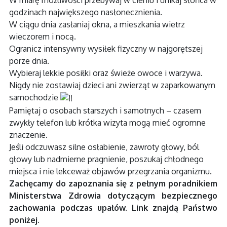
W miarę możliwości przebywaj w cieniu i unikaj słońca w
godzinach największego nasłonecznienia.
W ciągu dnia zasłaniaj okna, a mieszkania wietrz
wieczorem i nocą.
Ogranicz intensywny wysiłek fizyczny w najgorętszej
porze dnia.
Wybieraj lekkie posiłki oraz świeże owoce i warzywa.
Nigdy nie zostawiaj dzieci ani zwierząt w zaparkowanym
samochodzie
Pamiętaj o osobach starszych i samotnych – czasem
zwykły telefon lub krótka wizyta mogą mieć ogromne
znaczenie.
Jeśli odczuwasz silne osłabienie, zawroty głowy, ból
głowy lub nadmierne pragnienie, poszukaj chłodnego
miejsca i nie lekceważ objawów przegrzania organizmu.
Zachęcamy do zapoznania się z pełnym poradnikiem
Ministerstwa Zdrowia dotyczącym bezpiecznego
zachowania podczas upałów. Link znajdą Państwo
poniżej.