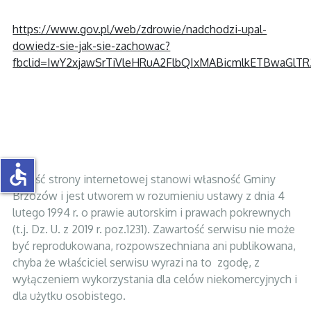
https://www.gov.pl/web/zdrowie/nadchodzi-upal-
dowiedz-sie-jak-sie-zachowac?
fbclid=IwY2xjawSrTiVleHRuA2FlbQIxMABicmlkETBw
accessible
Całość strony internetowej stanowi własność Gminy
Brzozów i jest utworem w rozumieniu ustawy z dnia 4
lutego 1994 r. o prawie autorskim i prawach pokrewnych
(t.j. Dz. U. z 2019 r. poz.1231). Zawartość serwisu nie może
być reprodukowana, rozpowszechniana ani publikowana,
chyba że właściciel serwisu wyrazi na to zgodę, z
wyłączeniem wykorzystania dla celów niekomercyjnych i
dla użytku osobistego.