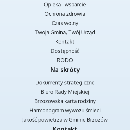
Opieka i wsparcie
Ochrona zdrowia
Czas wolny
Twoja Gmina, Twój Urząd
TRANSMISJA OBRAD RADY MIEJSKIEJ
Kontakt
Dostępność
RODO
Na skróty
Dokumenty strategiczne
Biuro Rady Miejskiej
Brzozowska karta rodziny
DOKUMENTY STRATEGICZNE
Harmonogram wywozu śmieci
Jakość powietrza w Gminie Brzozów
Kontakt