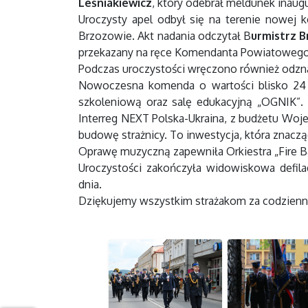
Leśniakiewicz
, który odebrał meldunek inaugu
Uroczysty apel odbył się na terenie nowe
Brzozowie. Akt nadania odczytał B
urmistrz 
przekazany na ręce Komendanta Powiatoweg
Podczas uroczystości wręczono również odzna
Nowoczesna komenda o wartości blisko 24 m
szkoleniową oraz salę edukacyjną „OGNIK”.
Interreg NEXT Polska-Ukraina, z budżetu Woj
budowę strażnicy. To inwestycja, która zna
Oprawę muzyczną zapewniła Orkiestra „Fire 
Uroczystości zakończyła widowiskowa defi
dnia.
Dziękujemy wszystkim strażakom za codzienn