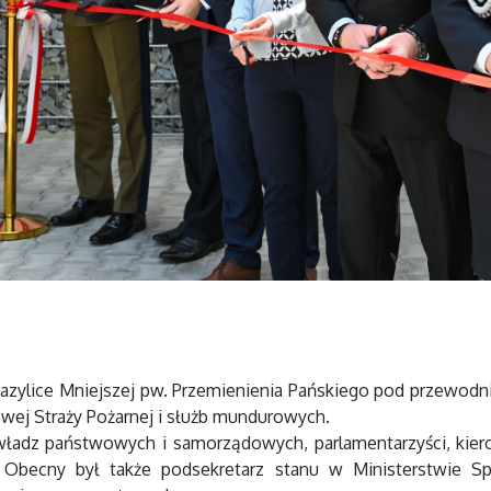
Bazylice Mniejszej pw. Przemienienia Pańskiego pod przewo
ej Straży Pożarnej i służb mundurowych.
 władz państwowych i samorządowych, parlamentarzyści, kier
. Obecny był także podsekretarz stanu w
Ministerstwie S