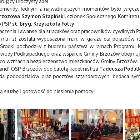
rujący uroczysty apel.
j komendy. Jednym z najważniejszych momentów było wręcz
Brzozowa Szymon Stapiński,
członek Społecznego Komitetu F
o PSP
st. bryg. Krzysztofa Folty.
czenia i awanse dla strażaków oraz pracowników cywilnych P
ln zł została wyposażona m.in. w garaże dla pojazdów rat
 Środki pochodziły z budżetu państwa w ramach Programu 
ewody Podkarpackiego oraz wsparcie Gminy Brzozów obejmując
cząco wzmacnia bezpieczeństwo mieszkańców Gminy Brzozów.
Band” OSP Brzozów pod batutą kapelmistrza
Tadeusza Podulk
lada pododdziałów oraz pocztów sztandarowych, będąca s
ą służbę i gotowość do niesienia pomocy!