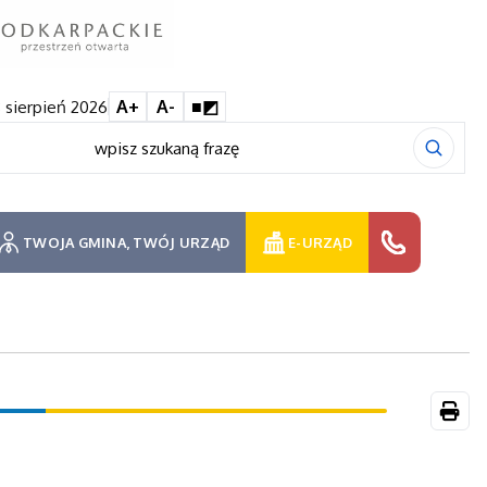
 sierpień 2026
A+
A-
■◩
TWOJA GMINA, TWÓJ URZĄD
E-URZĄD
Druk