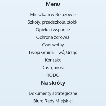
MIEJSCA REKREACJI
Menu
Mieszkam w Brzozowie
Szkoły, przedszkola, żłobki
Opieka i wsparcie
Ochrona zdrowia
Czas wolny
Twoja Gmina, Twój Urząd
TRANSMISJA OBRAD RADY MIEJSKIEJ
Kontakt
Dostępność
RODO
Na skróty
Dokumenty strategiczne
Biuro Rady Miejskiej