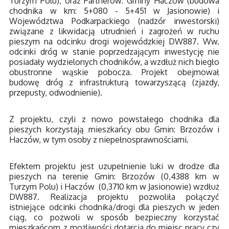
Turzym Polu), oraz Partnerów: Gminy Haczów (budowa
chodnika w km: 5+080 - 5+451 w Jasionowie) i
Województwa Podkarpackiego (nadzór inwestorski)
związane z likwidacją utrudnień i zagrożeń w ruchu
pieszym na odcinku drogi wojewódzkiej DW887. Ww.
odcinki dróg w stanie poprzedzającym inwestycję nie
posiadały wydzielonych chodników, a wzdłuż nich biegło
obustronne wąskie pobocza. Projekt obejmował
budowę dróg z infrastrukturą towarzyszącą (zjazdy,
przepusty, odwodnienie).
Z projektu, czyli z nowo powstałego chodnika dla
pieszych korzystają mieszkańcy obu Gmin: Brzozów i
Haczów, w tym osoby z niepełnosprawnościami.
Efektem projektu jest uzupełnienie luki w drodze dla
pieszych na terenie Gmin: Brzozów (0,4388 km w
Turzym Polu) i Haczów (0,3710 km w Jasionowie) wzdłuż
DW887. Realizacja projektu pozwoliła połączyć
istniejące odcinki chodnika/drogi dla pieszych w jeden
ciąg, co pozwoli w sposób bezpieczny korzystać
mieszkańcom z możliwości dotarcia do miejsc pracy czy