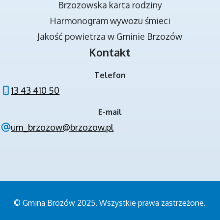
Brzozowska karta rodziny
DOKUMENTY STRATEGICZNE
Harmonogram wywozu śmieci
Jakość powietrza w Gminie Brzozów
Kontakt
Telefon
13 43 410 50
E-mail
NOWA JAKOŚĆ KSZTAŁCENIA W GMINIE
um_brzozow@brzozow.pl
BRZOZÓW - PROJEKT
© Gmina Brozów 2025. Wszystkie prawa zastrzeżone.